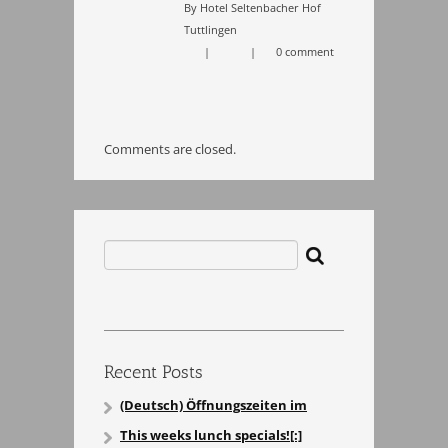
By Hotel Seltenbacher Hof
Tuttlingen
|
|
0 comment
Comments are closed.
Search
for:
Recent Posts
(Deutsch) Öffnungszeiten im
Restaurant[:]
This weeks lunch specials![:]