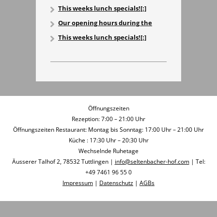
aktuell können wir keinen
This weeks lunch specials![:]
Mittagstisch anbieten
Our opening hours during the
holidays[:]
This weeks lunch specials![:]
Öffnungszeiten
Rezeption: 7:00 – 21:00 Uhr
Öffnungszeiten Restaurant: Montag bis Sonntag: 17:00 Uhr – 21:00 Uhr
Küche : 17:30 Uhr – 20:30 Uhr
Wechselnde Ruhetage
Äusserer Talhof 2, 78532 Tuttlingen |
info@seltenbacher-hof.com
| Tel:
+49 7461 96 55 0
Impressum
|
Datenschutz
|
AGBs